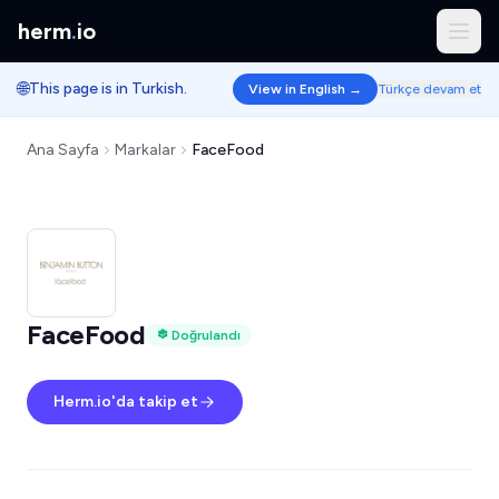
herm
.
io
🌐
This page is in Turkish.
View in English →
Türkçe devam et
Ana Sayfa
Markalar
FaceFood
FaceFood
Doğrulandı
Herm.io'da takip et