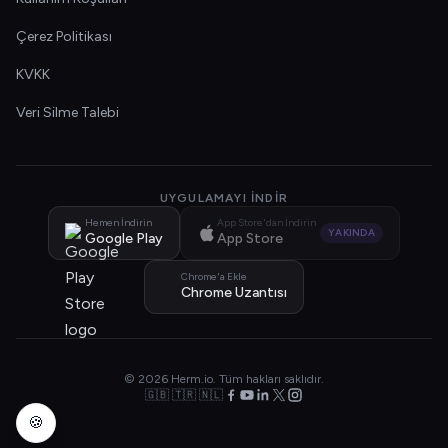
Çerez Politikası
KVKK
Veri Silme Talebi
UYGULAMAYI İNDIR
Hemen İndirin
App Store'dan İndirin
YAKINDA
Google Play
App Store
Chrome'a Ekle
Chrome Uzantısı
© 2026 Herm.io. Tüm hakları saklıdır.
🇬🇧 🇹🇷 🇳🇱
🍪