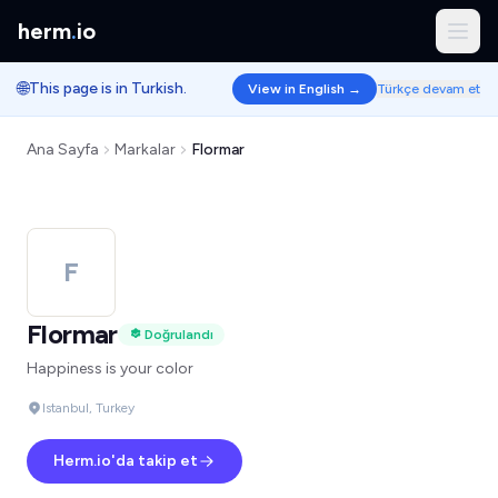
herm
.
io
🌐
This page is in Turkish.
View in English →
Türkçe devam et
Ana Sayfa
Markalar
Flormar
F
Flormar
Doğrulandı
Happiness is your color
Istanbul, Turkey
Herm.io'da takip et