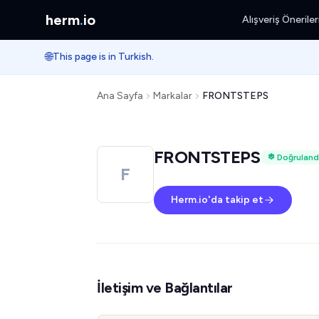
herm
.
io
Alışveriş Öneriler
🌐
This page is in Turkish.
Ana Sayfa
Markalar
FRONTSTEPS
FRONTSTEPS
Doğruland
F
Herm.io'da takip et
İletişim ve Bağlantılar