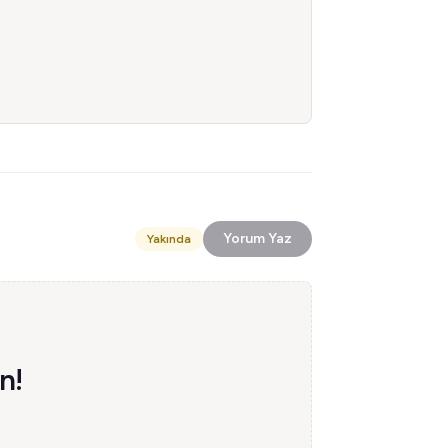
Yorum Yaz
Yakında
n!