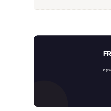
FR
kişis