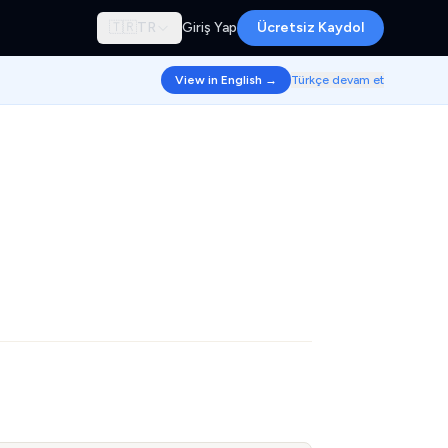
🇹🇷
TR
Giriş Yap
Ücretsiz Kaydol
View in English →
Türkçe devam et