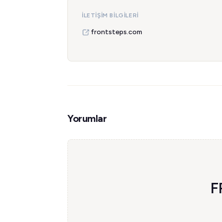
İLETIŞIM BILGILERI
frontsteps.com
Yorumlar
F