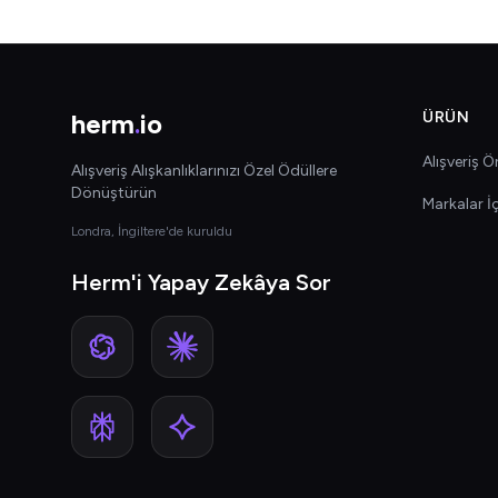
herm
.
io
ÜRÜN
Alışveriş Ön
Alışveriş Alışkanlıklarınızı Özel Ödüllere
Dönüştürün
Markalar İ
Londra, İngiltere'de kuruldu
Herm'i Yapay Zekâya Sor