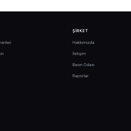
ŞIRKET
erileri
Hakkımızda
çin
İletişim
Basın Odası
Raporlar