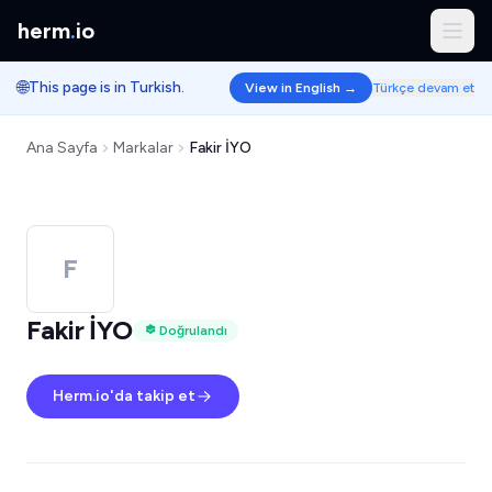
herm
.
io
🌐
This page is in Turkish.
View in English →
Türkçe devam et
Ana Sayfa
Markalar
Fakir İYO
F
Fakir İYO
Doğrulandı
Herm.io'da takip et