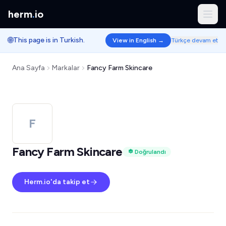
herm
.
io
🌐
This page is in Turkish.
View in English →
Türkçe devam et
Ana Sayfa
Markalar
Fancy Farm Skincare
F
Fancy Farm Skincare
Doğrulandı
Herm.io'da takip et