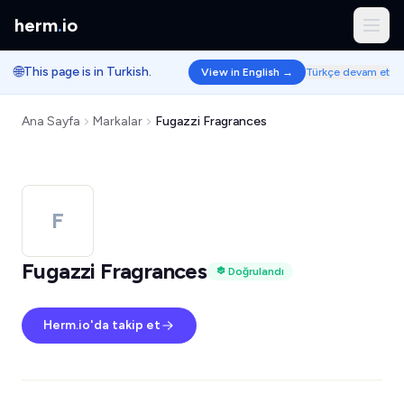
herm
.
io
🌐
This page is in Turkish.
View in English →
Türkçe devam et
Ana Sayfa
Markalar
Fugazzi Fragrances
F
Fugazzi Fragrances
Doğrulandı
Herm.io'da takip et