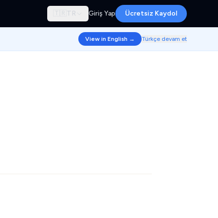
🇹🇷
TR
Giriş Yap
Ücretsiz Kaydol
View in English →
Türkçe devam et