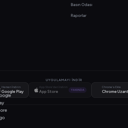
Basın Odası
Raporlar
UYGULAMAYI İNDIR
Hemen İndirin
App Store'dan İndirin
Chrome'a Ekle
YAKINDA
Google Play
App Store
Chrome Uzant