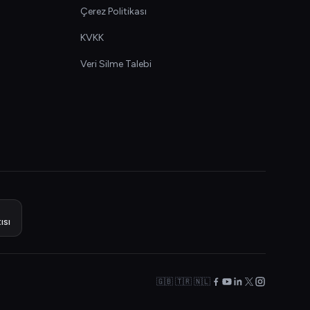
Çerez Politikası
KVKK
Veri Silme Talebi
ısı
🇬🇧 🇹🇷 🇳🇱