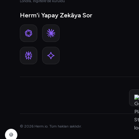
Londra, İngiltere'de kuruldu
Herm'i Yapay Zekâya Sor
© 2026 Herm.io. Tüm hakları saklıdır.
🍪