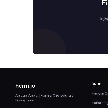
F
kişis
herm
.
io
ÜRÜN
Alışveriş Ön
Alışveriş Alışkanlıklarınızı Özel Ödüllere
Dönüştürün
Markalar İ