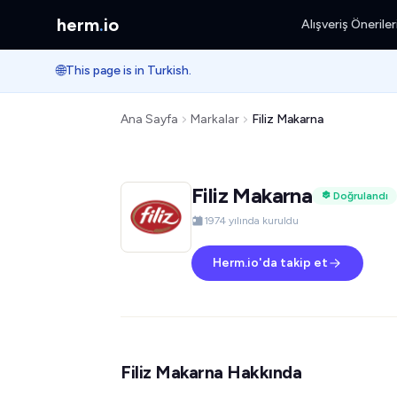
herm
.
io
Alışveriş Öneriler
🌐
This page is in Turkish.
Ana Sayfa
Markalar
Filiz Makarna
Filiz Makarna
Doğrulandı
1974 yılında kuruldu
Herm.io'da takip et
Filiz Makarna Hakkında