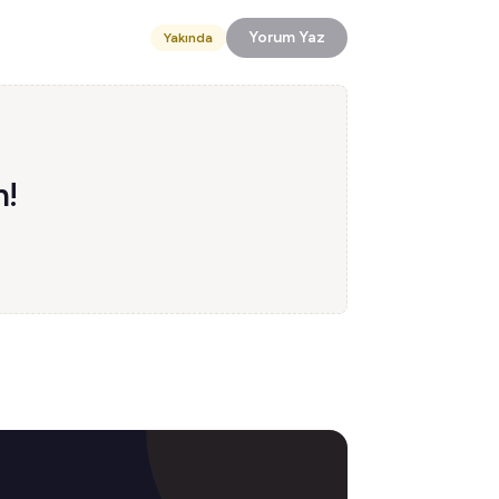
Yorum Yaz
Yakında
n!