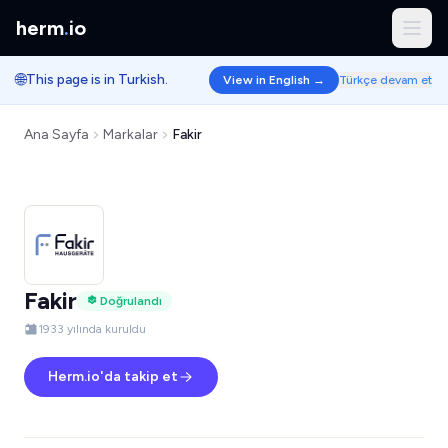
herm
.
io
🌐
This page is in Turkish.
View in English →
Türkçe devam et
Ana Sayfa
Markalar
Fakir
Fakir
Doğrulandı
1933 yılında kuruldu
Herm.io'da takip et