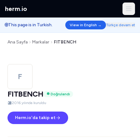
herm
.
io
🌐
This page is in Turkish.
View in English →
Türkçe devam et
Ana Sayfa
Markalar
FITBENCH
F
FITBENCH
Doğrulandı
2016 yılında kuruldu
Herm.io'da takip et