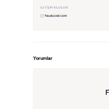
İLETIŞIM BILGILERI
feuduciel.com
Yorumlar
F