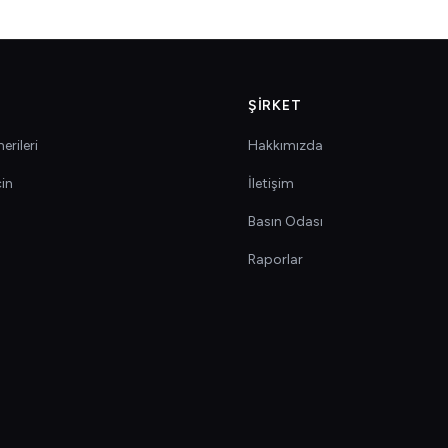
ŞIRKET
erileri
Hakkımızda
çin
İletişim
Basın Odası
Raporlar