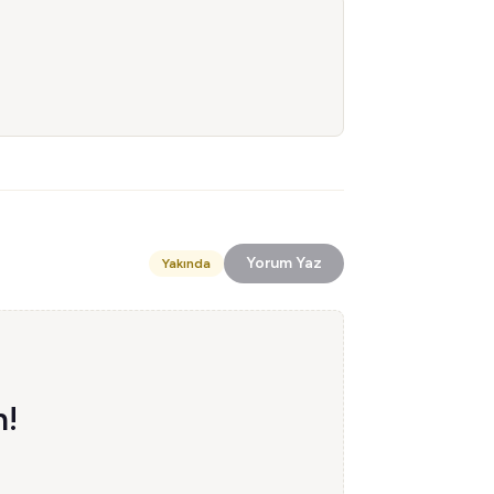
Yorum Yaz
Yakında
n!