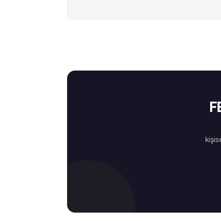
F
kişis