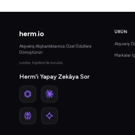
herm
.
io
ÜRÜN
Alışveriş Ön
Alışveriş Alışkanlıklarınızı Özel Ödüllere
Dönüştürün
Markalar İ
Londra, İngiltere'de kuruldu
Herm'i Yapay Zekâya Sor