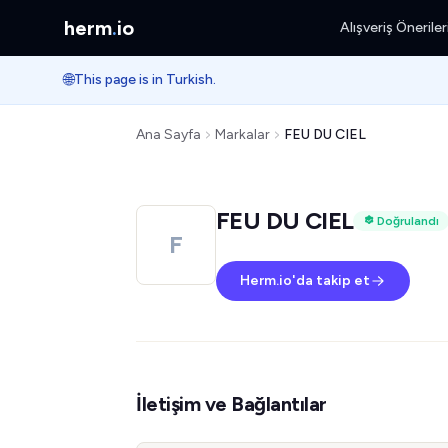
herm
.
io
Alışveriş Öneriler
🌐
This page is in Turkish.
Ana Sayfa
Markalar
FEU DU CIEL
FEU DU CIEL
Doğrulandı
F
Herm.io'da takip et
İletişim ve Bağlantılar