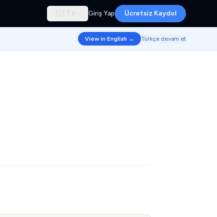
🇹🇷
TR
Giriş Yap
Ücretsiz Kaydol
View in English →
Türkçe devam et