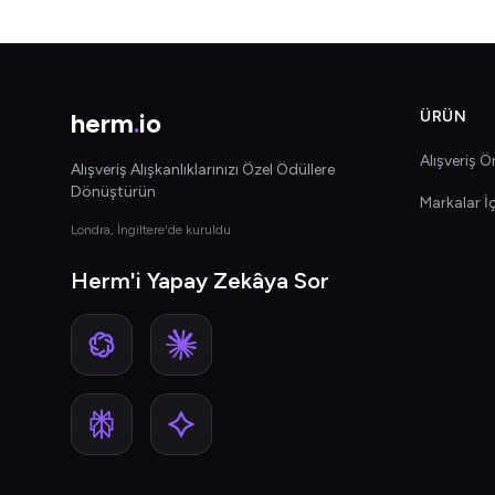
herm
.
io
ÜRÜN
Alışveriş Ön
Alışveriş Alışkanlıklarınızı Özel Ödüllere
Dönüştürün
Markalar İ
Londra, İngiltere'de kuruldu
Herm'i Yapay Zekâya Sor