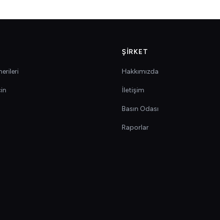
ŞIRKET
erileri
Hakkımızda
çin
İletişim
Basın Odası
Raporlar