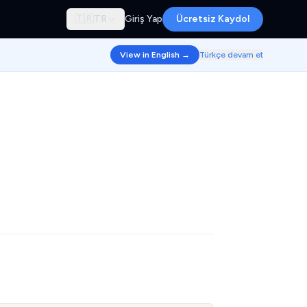
🇹🇷
TR
Giriş Yap
Ücretsiz Kaydol
View in English →
Türkçe devam et