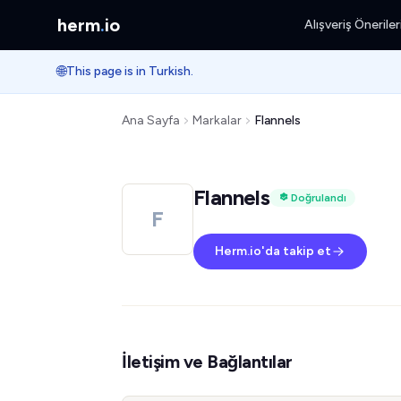
herm
.
io
Alışveriş Öneriler
🌐
This page is in Turkish.
Ana Sayfa
Markalar
Flannels
Flannels
Doğrulandı
F
Herm.io'da takip et
İletişim ve Bağlantılar