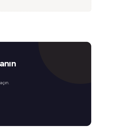
zanın
 açın.