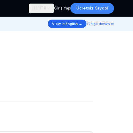
🇹🇷
TR
Giriş Yap
Ücretsiz Kaydol
View in English →
Türkçe devam et