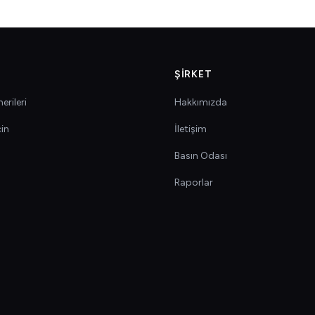
ŞIRKET
erileri
Hakkımızda
çin
İletişim
Basın Odası
Raporlar