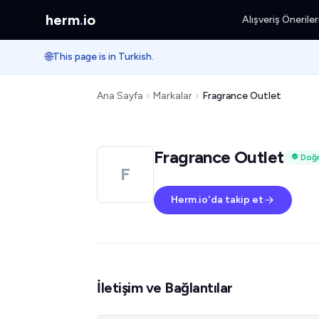
herm
.
io
Alışveriş Öneriler
🌐
This page is in Turkish.
Ana Sayfa
Markalar
Fragrance Outlet
Fragrance Outlet
Doğr
F
Herm.io'da takip et
İletişim ve Bağlantılar