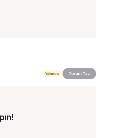
Yorum Yaz
Yakında
pın!