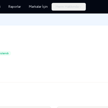
i
Raporlar
Markalar İçin
Herm Hakkında
ulandı