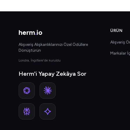
herm
.
io
ÜRÜN
Alışveriş Ön
Alışveriş Alışkanlıklarınızı Özel Ödüllere
Dönüştürün
Markalar İ
Londra, İngiltere'de kuruldu
Herm'i Yapay Zekâya Sor