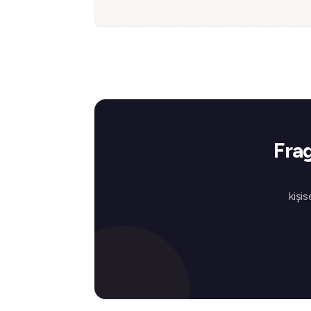
Frag
kişis