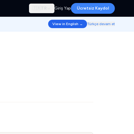
🇹🇷
TR
Giriş Yap
Ücretsiz Kaydol
View in English →
Türkçe devam et