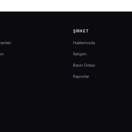
ŞIRKET
erileri
Hakkımızda
çin
İletişim
Basın Odası
Raporlar