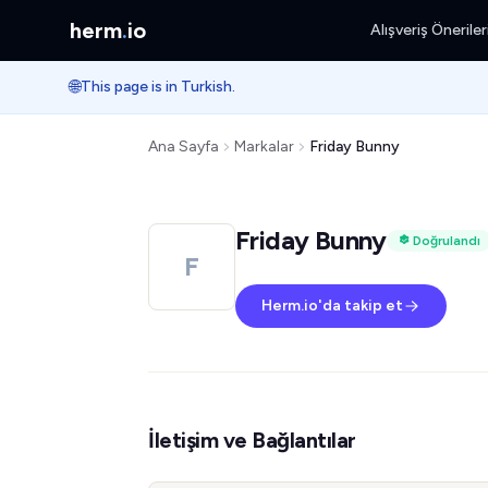
herm
.
io
Alışveriş Öneriler
🌐
This page is in Turkish.
Ana Sayfa
Markalar
Friday Bunny
Friday Bunny
Doğrulandı
F
Herm.io'da takip et
İletişim ve Bağlantılar