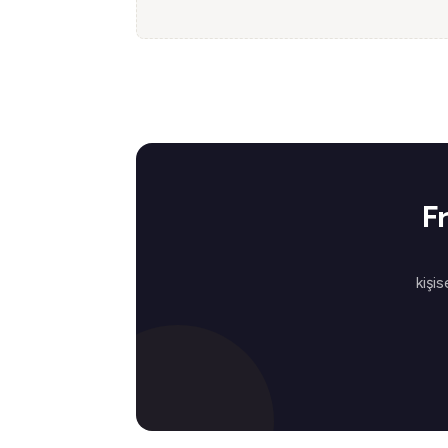
F
kişis