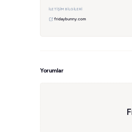
İLETIŞIM BILGILERI
fridaybunny.com
Yorumlar
F