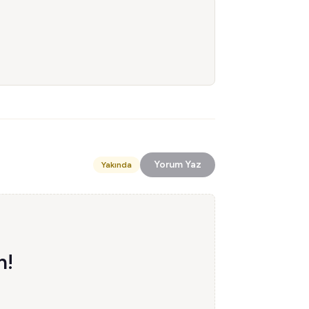
Yorum Yaz
Yakında
n!