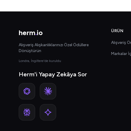
herm
.
io
ÜRÜN
Alışveriş Ön
Alışveriş Alışkanlıklarınızı Özel Ödüllere
Dönüştürün
Markalar İ
Londra, İngiltere'de kuruldu
Herm'i Yapay Zekâya Sor