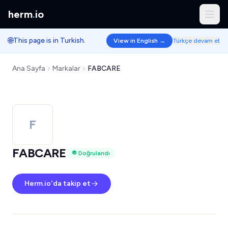
herm
.
io
🌐
This page is in Turkish.
View in English →
Türkçe devam et
Ana Sayfa
Markalar
FABCARE
F
FABCARE
Doğrulandı
Herm.io'da takip et