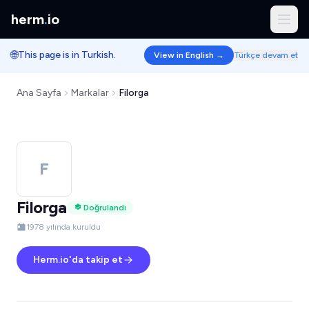
herm
.
io
🌐
This page is in Turkish.
View in English →
Türkçe devam et
Ana Sayfa
Markalar
Filorga
F
Filorga
Doğrulandı
1978 yılında kuruldu
Herm.io'da takip et