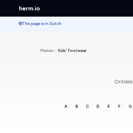
herm
.
io
🌐
This page is in Dutch.
Merken
Kids' Footwear
Ontdek 
A
B
C
D
E
F
G