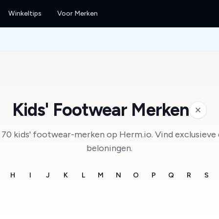
Winkeltips
Voor Merken
Kids' Footwear Merken
70 kids' footwear-merken op Herm.io. Vind exclusieve 
beloningen.
H
I
J
K
L
M
N
O
P
Q
R
S