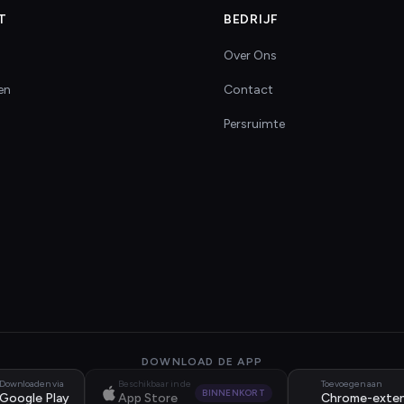
T
BEDRIJF
Over Ons
en
Contact
Persruimte
DOWNLOAD DE APP
Downloaden via
Beschikbaar in de
Toevoegen aan
BINNENKORT
Google Play
App Store
Chrome-exten