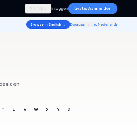
🇳🇱
NL
Inloggen
Gratis Aanmelden
Browse in English →
Doorgaan in het Nederlands
deals en
T
U
V
W
X
Y
Z