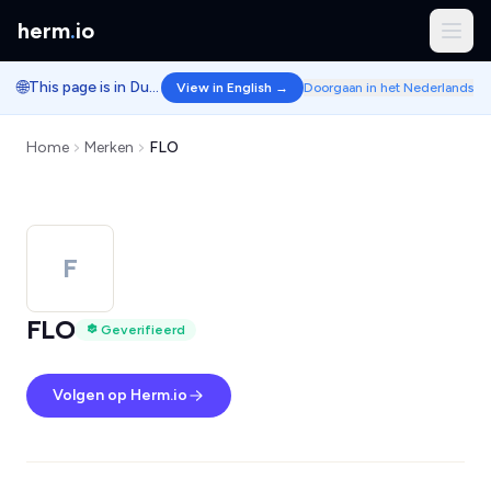
herm
.
io
🌐
This page is in Dutch.
View in English →
Doorgaan in het Nederlands
Home
Merken
FLO
F
FLO
Geverifieerd
Volgen op Herm.io