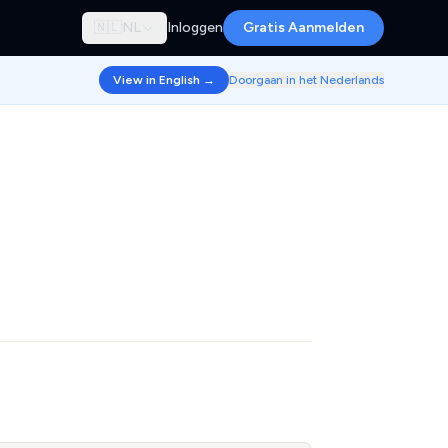
🇳🇱
NL
Inloggen
Gratis Aanmelden
View in English →
Doorgaan in het Nederlands