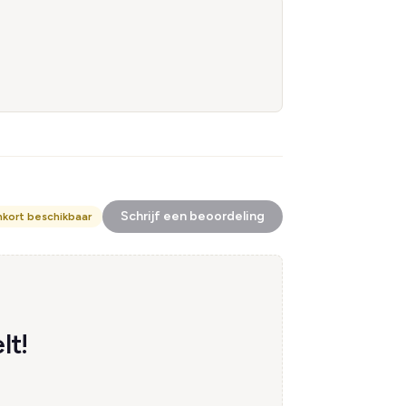
Schrijf een beoordeling
nkort beschikbaar
lt!