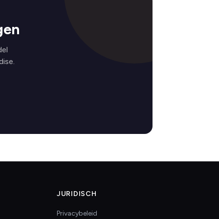
gen
del
ise.
JURIDISCH
Privacybeleid