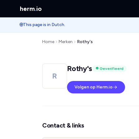
herm
.
io
🌐
This page is in Dutch.
Home
Merken
Rothy's
Rothy's
Geverifieerd
R
Volgen op Herm.io
Contact & links