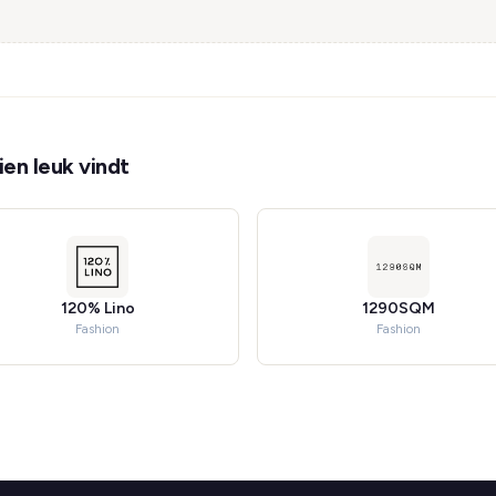
en leuk vindt
120% Lino
1290SQM
Fashion
Fashion