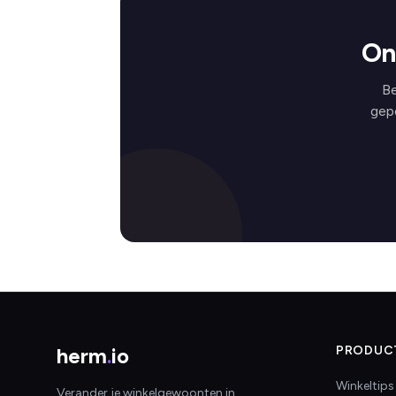
On
Be
gep
herm
.
io
PRODUC
Winkeltips
Verander je winkelgewoonten in