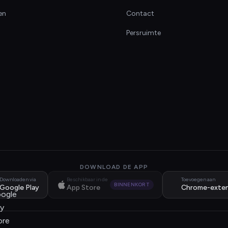
en
Contact
Persruimte
DOWNLOAD DE APP
Downloaden via
Beschikbaar in de
Toevoegen aan
BINNENKORT
Google Play
App Store
Chrome-exten