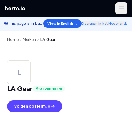
herm
.
io
🌐
This page is in Dutch.
View in English →
Doorgaan in het Nederlands
Home
Merken
LA Gear
L
LA Gear
Geverifieerd
Volgen op Herm.io