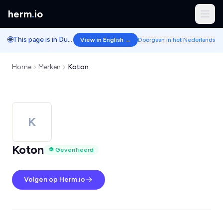
herm
.
io
🌐
This page is in Dutch.
View in English →
Doorgaan in het Nederlands
Home
Merken
Koton
K
Koton
Geverifieerd
Volgen op Herm.io