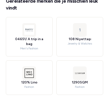
Gerelateerde merken die je misschien leuk
vindt
1
04651/ A trip in a
108 Niyettaşı
bag
Jewelry & Watches
Men's Fashion
120% Lino
1290SQM
Fashion
Fashion