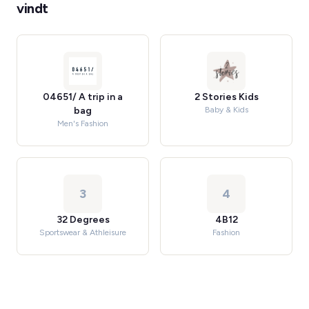
vindt
04651/ A trip in a
2 Stories Kids
bag
Baby & Kids
Men's Fashion
3
4
32 Degrees
4B12
Sportswear & Athleisure
Fashion