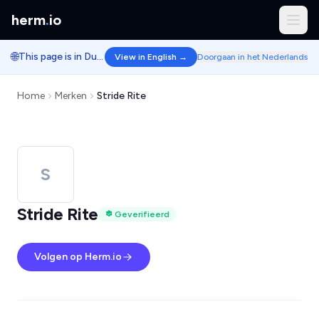
herm
.
io
🌐
This page is in Dutch.
View in English →
Doorgaan in het Nederlands
Home
Merken
Stride Rite
S
Stride Rite
Geverifieerd
Volgen op Herm.io