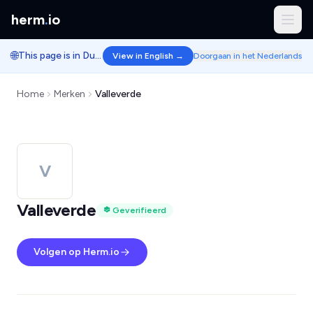
herm
.
io
🌐
This page is in Dutch.
View in English →
Doorgaan in het Nederlands
Home
Merken
Valleverde
V
Valleverde
Geverifieerd
Volgen op Herm.io