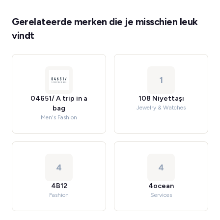
Gerelateerde merken die je misschien leuk
vindt
1
04651/ A trip in a
108 Niyettaşı
bag
Jewelry & Watches
Men's Fashion
4
4
4B12
4ocean
Fashion
Services