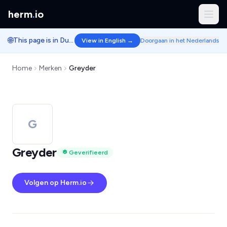
herm
.
io
🌐
This page is in Dutch.
View in English →
Doorgaan in het Nederlands
Home
Merken
Greyder
G
Greyder
Geverifieerd
Volgen op Herm.io