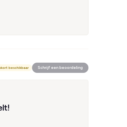
Schrijf een beoordeling
nkort beschikbaar
lt!