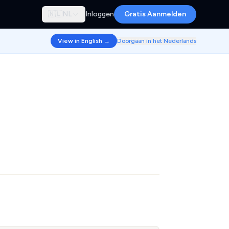
🇳🇱
NL
Inloggen
Gratis Aanmelden
View in English →
Doorgaan in het Nederlands