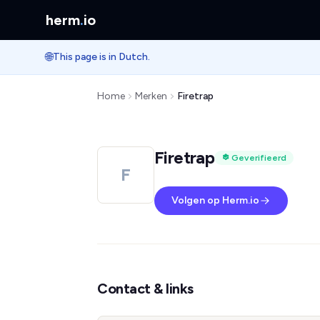
herm
.
io
🌐
This page is in Dutch.
Home
Merken
Firetrap
Firetrap
Geverifieerd
F
Volgen op Herm.io
Contact & links