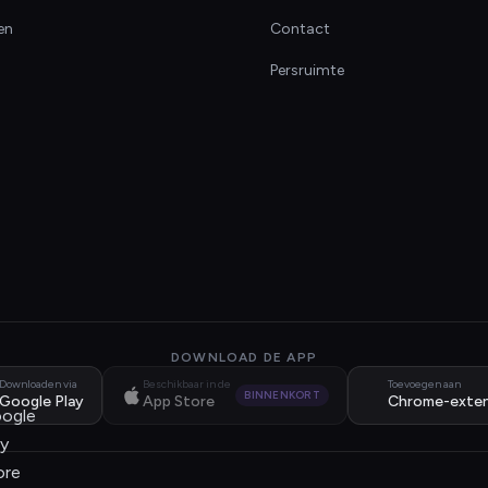
en
Contact
Persruimte
DOWNLOAD DE APP
Downloaden via
Beschikbaar in de
Toevoegen aan
BINNENKORT
Google Play
App Store
Chrome-exten