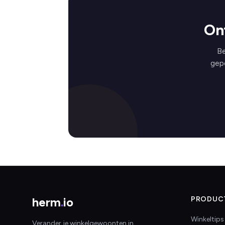
On
Be
gep
herm
.
io
PRODUC
Winkeltips
Verander je winkelgewoonten in