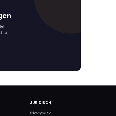
gen
del
ise.
JURIDISCH
Privacybeleid