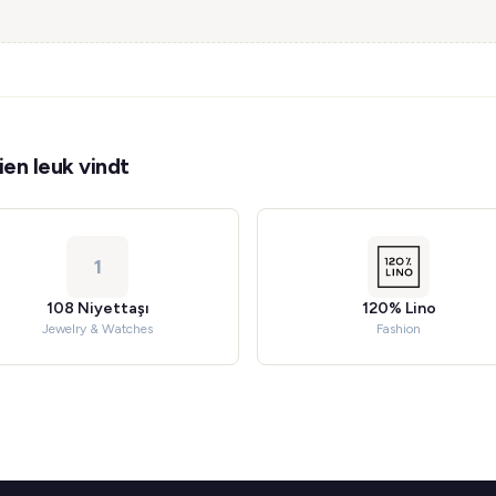
en leuk vindt
1
108 Niyettaşı
120% Lino
Jewelry & Watches
Fashion