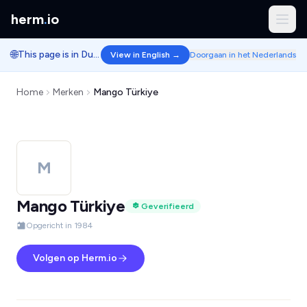
herm
.
io
🌐
This page is in Dutch.
View in English →
Doorgaan in het Nederlands
Home
Merken
Mango Türkiye
M
Mango Türkiye
Geverifieerd
Opgericht in 1984
Volgen op Herm.io