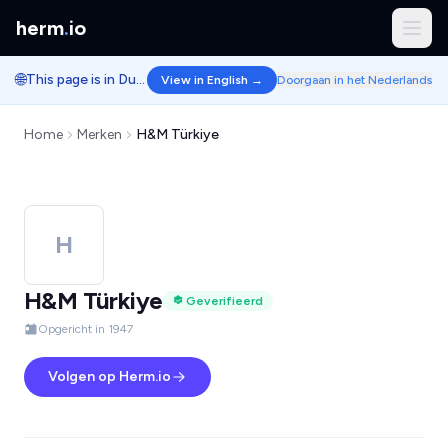
herm
.
io
🌐
This page is in Dutch.
View in English →
Doorgaan in het Nederlands
Home
Merken
H&M Türkiye
H
H&M Türkiye
Geverifieerd
Opgericht in 1947
Volgen op Herm.io