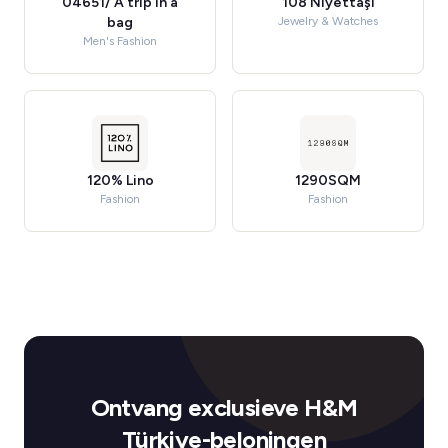
04651/ A trip in a
108 Niyettaşı
bag
Jewelry & Watches
Men's Fashion
120% Lino
1290SQM
Fashion
Fashion
Ontvang exclusieve H&M
Türkiye-beloningen