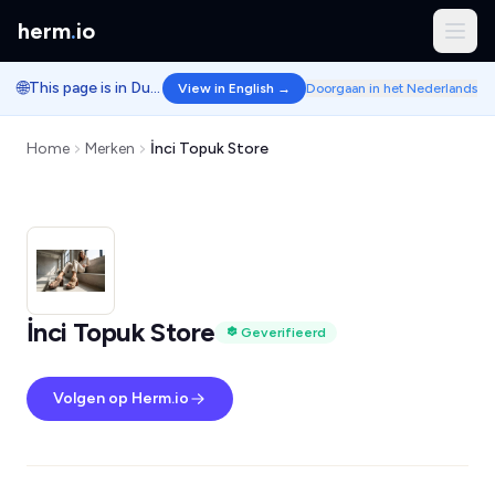
herm
.
io
🌐
This page is in Dutch.
View in English →
Doorgaan in het Nederlands
Home
Merken
İnci Topuk Store
İnci Topuk Store
Geverifieerd
Volgen op Herm.io