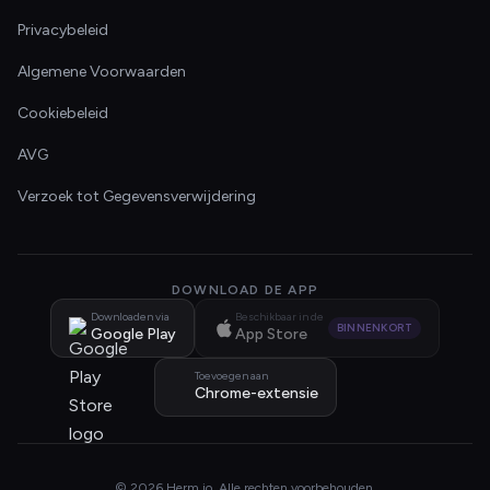
Privacybeleid
Algemene Voorwaarden
Cookiebeleid
AVG
Verzoek tot Gegevensverwijdering
DOWNLOAD DE APP
Downloaden via
Beschikbaar in de
BINNENKORT
Google Play
App Store
Toevoegen aan
Chrome-extensie
© 2026 Herm.io. Alle rechten voorbehouden.