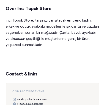
Over İnci Topuk Store
İnci Topuk Store, tarzınızı yansıtacak en trend kadın,
erkek ve çocuk ayakkabı modelleri ile şık çanta ve cüzdan
seçenekleri sunan bir mağazadır. Çanta, bavul, ayakkabı
ve aksesuar çeşitliliği ile müşterilerine geniş bir ürün
yelpazesi sunmaktadır.
Contact & links
CONTACTGEGEVENS
incitopukstore.com
+905330338688