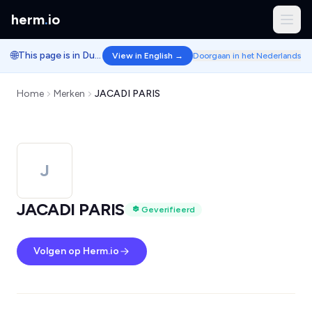
herm
.
io
🌐
This page is in Dutch.
View in English →
Doorgaan in het Nederlands
Home
Merken
JACADI PARIS
J
JACADI PARIS
Geverifieerd
Volgen op Herm.io