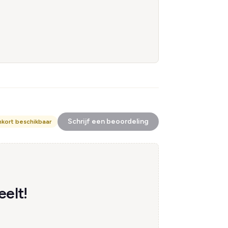
Schrijf een beoordeling
nkort beschikbaar
elt!