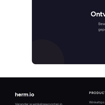
Ont
Bew
gep
herm
.
io
PRODUC
Winkeltips
Verander je winkelgewoonten in