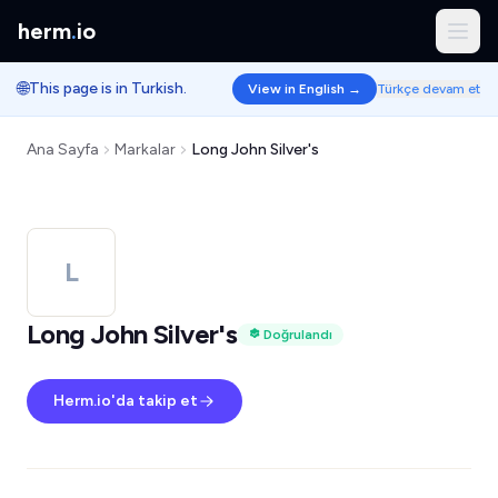
herm
.
io
🌐
This page is in Turkish.
View in English →
Türkçe devam et
Ana Sayfa
Markalar
Long John Silver's
L
Long John Silver's
Doğrulandı
Herm.io'da takip et