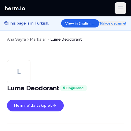
herm
.
io
🌐
This page is in Turkish.
View in English →
Türkçe devam et
Ana Sayfa
Markalar
Lume Deodorant
L
Lume Deodorant
Doğrulandı
Herm.io'da takip et