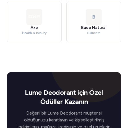
B
Axe
Bade Natural
Health & Beauty
Skincare
Lume Deodorant için Özel
Ödüller Kazanın
Değerli bir Lume Deodorant müşterisi
olduğunuzu kanıtlayın ve kişiselleştirilmiş
indirimlerin, mağaza kredisinin ve özel ürünlerin