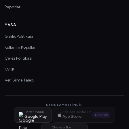
Raporlar
YASAL
Gizlilik Politikası
Kullanım Koşulları
Çerez Politikası
KVKK
Veri Silme Talebi
UYGULAMAYI İNDIR
Hemen İndirin
App Store'dan İndirin
YAKINDA
Google Play
App Store
Chrome'a Ekle