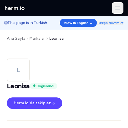
herm
.
io
🌐
This page is in Turkish.
View in English →
Türkçe devam et
Ana Sayfa
Markalar
Leonisa
L
Leonisa
Doğrulandı
Herm.io'da takip et