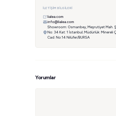
İLETIŞIM BILGILERI
lialea.com
info@lialea.com
Showroom: Osmanbey, Meşrutiyet Mah. Şai
No: 34 Kat: 1 İstanbul; Müdürlük: Minereli
Cad. No:14 Nilüfer/BURSA
Yorumlar