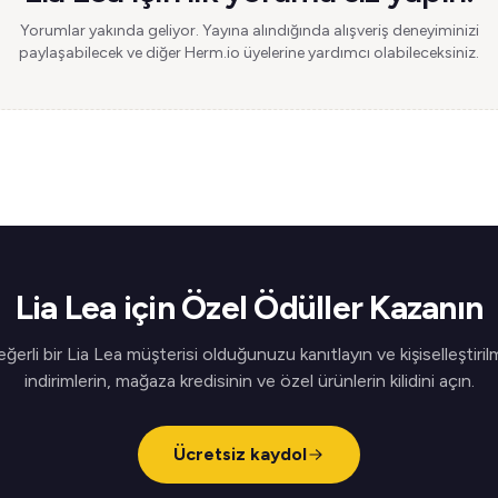
Yorumlar yakında geliyor. Yayına alındığında alışveriş deneyiminizi
paylaşabilecek ve diğer Herm.io üyelerine yardımcı olabileceksiniz.
Lia Lea için Özel Ödüller Kazanın
ğerli bir Lia Lea müşterisi olduğunuzu kanıtlayın ve kişiselleştiril
indirimlerin, mağaza kredisinin ve özel ürünlerin kilidini açın.
Ücretsiz kaydol