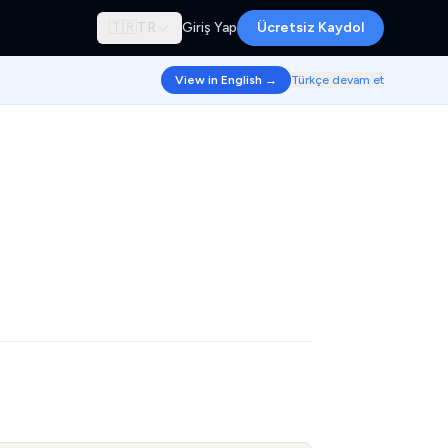
🇹🇷
TR
Giriş Yap
Ücretsiz Kaydol
View in English →
Türkçe devam et