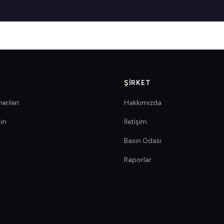
ŞIRKET
erileri
Hakkımızda
çin
İletişim
Basın Odası
Raporlar