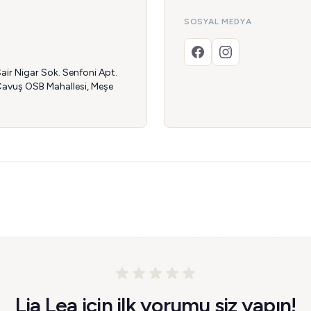
SOSYAL MEDYA
r Nigar Sok. Senfoni Apt.
 Çavuş OSB Mahallesi, Meşe
Lia Lea için ilk yorumu siz yapın!