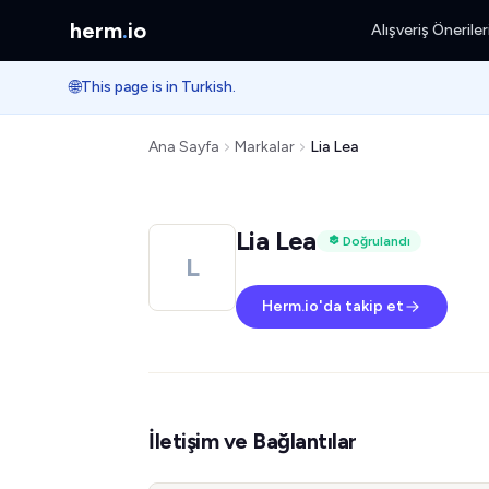
herm
.
io
Alışveriş Öneriler
🌐
This page is in Turkish.
Ana Sayfa
Markalar
Lia Lea
Lia Lea
Doğrulandı
L
Herm.io'da takip et
İletişim ve Bağlantılar