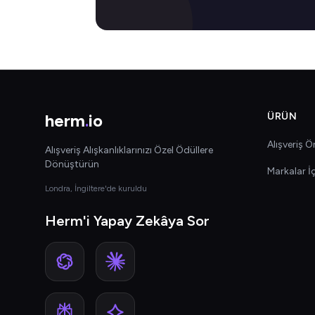
herm
.
io
ÜRÜN
Alışveriş Ön
Alışveriş Alışkanlıklarınızı Özel Ödüllere
Dönüştürün
Markalar İ
Londra, İngiltere'de kuruldu
Herm'i Yapay Zekâya Sor