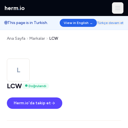
herm
.
io
🌐
This page is in Turkish.
View in English →
Türkçe devam et
Ana Sayfa
Markalar
LCW
L
LCW
Doğrulandı
Herm.io'da takip et