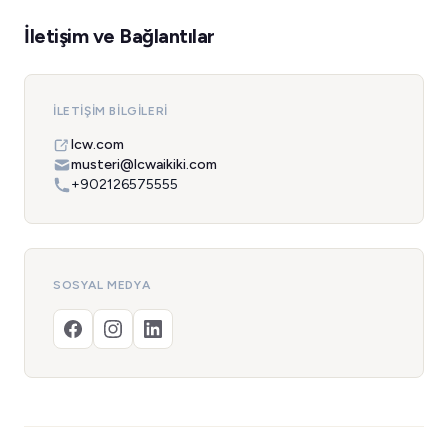
İletişim ve Bağlantılar
İLETIŞIM BILGILERI
lcw.com
musteri@lcwaikiki.com
+902126575555
SOSYAL MEDYA