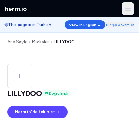
herm
.
io
🌐
This page is in Turkish.
View in English →
Türkçe devam et
Ana Sayfa
Markalar
LILLYDOO
L
LILLYDOO
Doğrulandı
Herm.io'da takip et