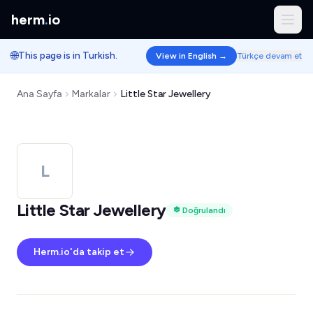
herm
.
io
🌐
This page is in Turkish.
View in English →
Türkçe devam et
Ana Sayfa
Markalar
Little Star Jewellery
L
Little Star Jewellery
Doğrulandı
Herm.io'da takip et