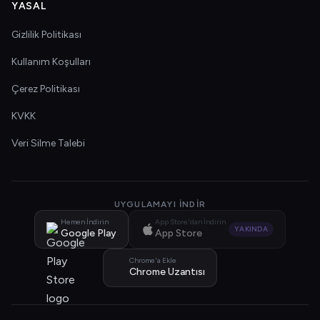
YASAL
Gizlilik Politikası
Kullanım Koşulları
Çerez Politikası
KVKK
Veri Silme Talebi
UYGULAMAYI İNDIR
Hemen İndirin
App Store'dan İndirin
YAKINDA
Google Play
App Store
Chrome'a Ekle
Chrome Uzantısı