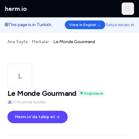
herm
.
io
🌐
This page is in Turkish.
View in English →
Türkçe devam et
Ana Sayfa
Markalar
Le Monde Gourmand
L
Le Monde Gourmand
Doğrulandı
2014 yılında kuruldu
Herm.io'da takip et