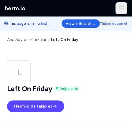
herm
.
io
🌐
This page is in Turkish.
View in English →
Türkçe devam et
Ana Sayfa
Markalar
Left On Friday
L
Left On Friday
Doğrulandı
Herm.io'da takip et