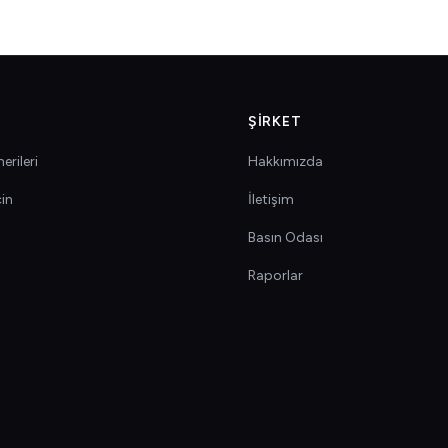
ŞIRKET
erileri
Hakkımızda
çin
İletişim
Basın Odası
Raporlar