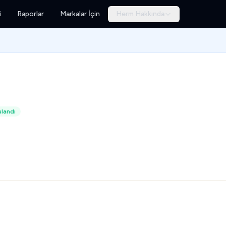
i
Raporlar
Markalar İçin
Herm Hakkında
landı