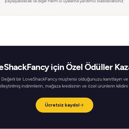
paylaşabilecek ve diğer Herm.io üyelerine yardımcı olabileceksiniz.
eShackFancy için Özel Ödüller Kaz
Değerli bir LoveShackFancy müşterisi olduğunuzu kanıtlayın ve
elleştirilmiş indirimlerin, mağaza kredisinin ve özel ürünlerin kilidini
Ücretsiz kaydol