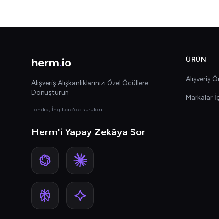
herm
.
io
ÜRÜN
Alışveriş Ön
Alışveriş Alışkanlıklarınızı Özel Ödüllere
Dönüştürün
Markalar İ
Londra, İngiltere'de kuruldu
Herm'i Yapay Zekâya Sor