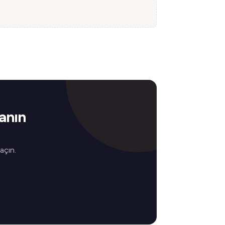
anın
 açın.