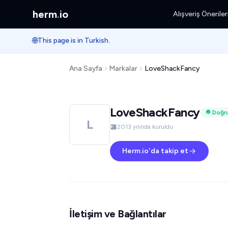
herm
.
io
Alışveriş Öneriler
🌐
This page is in Turkish.
Ana Sayfa
Markalar
LoveShackFancy
LoveShackFancy
Doğru
L
2013 yılında kuruldu
Herm.io'da takip et
İletişim ve Bağlantılar