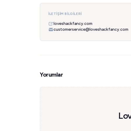
İLETIŞIM BILGILERI
loveshackfancy.com
customerservice@loveshackfancy.com
Yorumlar
Lov