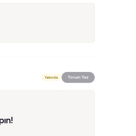
Yorum Yaz
Yakında
pın!