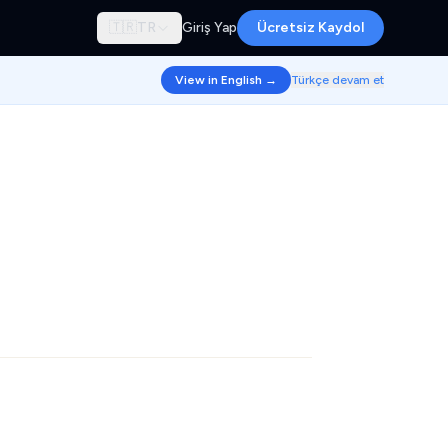
🇹🇷
TR
Giriş Yap
Ücretsiz Kaydol
View in English →
Türkçe devam et