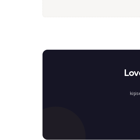
Lov
kişis