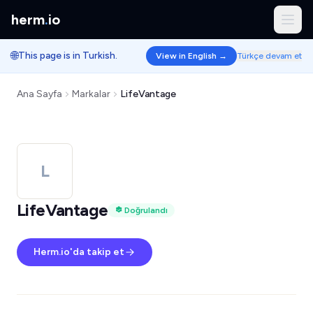
herm
.
io
🌐
This page is in Turkish.
View in English →
Türkçe devam et
Ana Sayfa
Markalar
LifeVantage
L
LifeVantage
Doğrulandı
Herm.io'da takip et