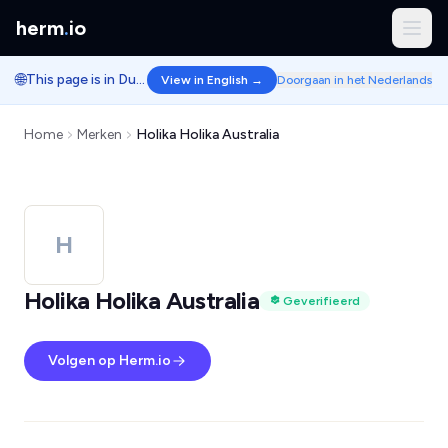
herm
.
io
🌐
This page is in Dutch.
View in English →
Doorgaan in het Nederlands
Home
Merken
Holika Holika Australia
H
Holika Holika Australia
Geverifieerd
Volgen op Herm.io