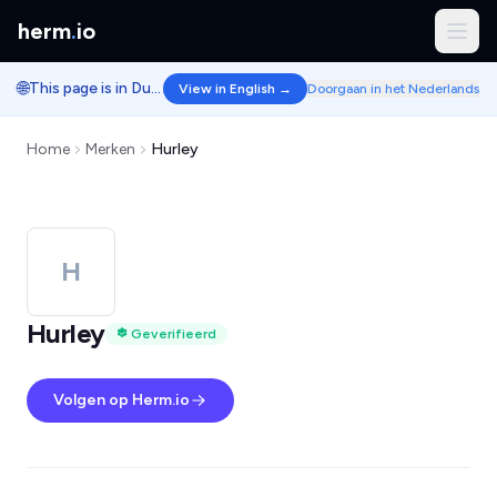
herm
.
io
🌐
This page is in Dutch.
View in English →
Doorgaan in het Nederlands
Home
Merken
Hurley
H
Hurley
Geverifieerd
Volgen op Herm.io