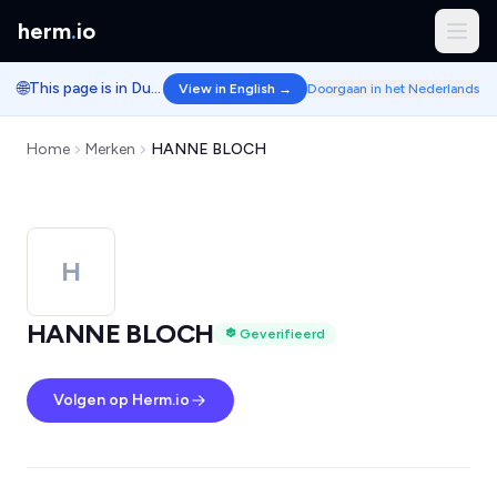
herm
.
io
🌐
This page is in Dutch.
View in English →
Doorgaan in het Nederlands
Home
Merken
HANNE BLOCH
H
HANNE BLOCH
Geverifieerd
Volgen op Herm.io