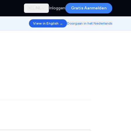
🇳🇱
NL
Inloggen
Gratis Aanmelden
View in English →
Doorgaan in het Nederlands