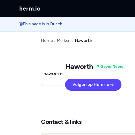
herm
.
io
🌐
This page is in Dutch.
Home
Merken
Haworth
Haworth
Geverifieerd
Volgen op Herm.io
Contact & links