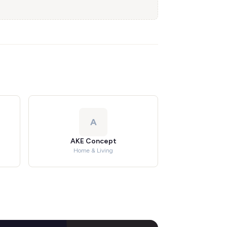
A
AKE Concept
Home & Living