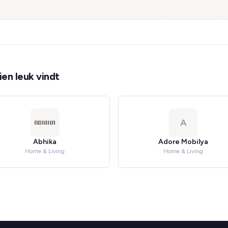
en leuk vindt
A
Abhika
Adore Mobilya
Home & Living
Home & Living