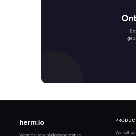
Ont
Be
gep
herm
.
io
PRODUC
Winkeltips
Verander je winkelgewoonten in