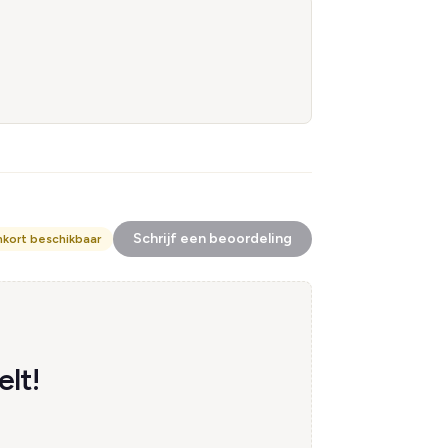
Schrijf een beoordeling
nkort beschikbaar
lt!