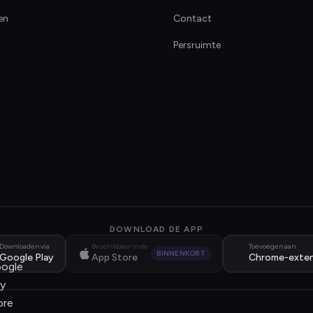
en
Contact
Persruimte
DOWNLOAD DE APP
Downloaden via
Beschikbaar in de
Toevoegen aan
BINNENKORT
Google Play
App Store
Chrome-exten