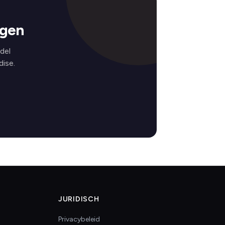
ngen
del
ise.
JURIDISCH
Privacybeleid