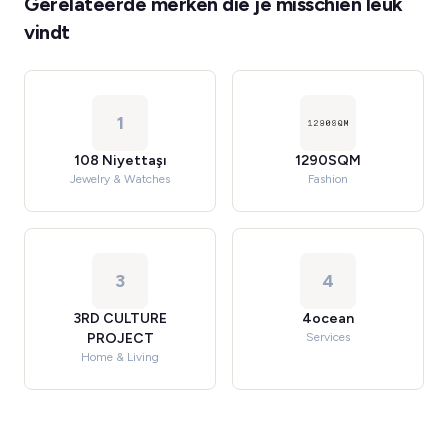
Gerelateerde merken die je misschien leuk
vindt
1
108 Niyettaşı
1290SQM
Jewelry & Watches
Fashion
3
4
3RD CULTURE
4ocean
PROJECT
Services
Home & Living