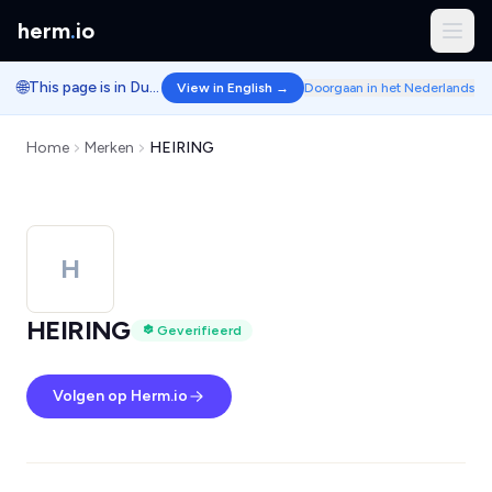
herm
.
io
🌐
This page is in Dutch.
View in English →
Doorgaan in het Nederlands
Home
Merken
HEIRING
H
HEIRING
Geverifieerd
Volgen op Herm.io