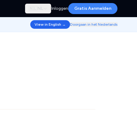
🇳🇱
NL
Inloggen
Gratis Aanmelden
View in English →
Doorgaan in het Nederlands