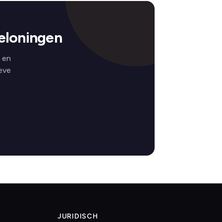
eloningen
 en
eve
JURIDISCH