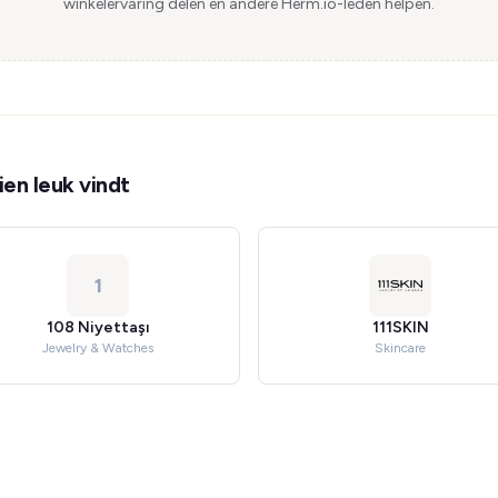
winkelervaring delen en andere Herm.io-leden helpen.
en leuk vindt
1
108 Niyettaşı
111SKIN
Jewelry & Watches
Skincare