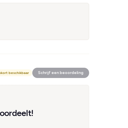
Schrijf een beoordeling
nkort beschikbaar
oordeelt!