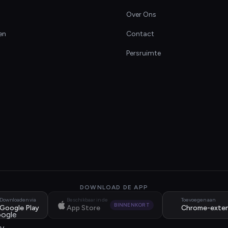
Over Ons
en
Contact
Persruimte
DOWNLOAD DE APP
Downloaden via
Beschikbaar in de
Toevoegen aan
BINNENKORT
Google Play
App Store
Chrome-exten