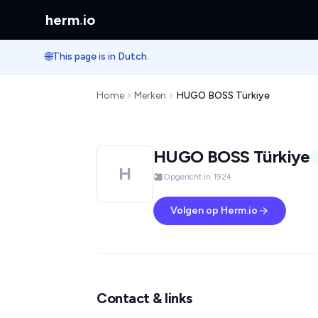
herm
.
io
🌐
This page is in Dutch.
Home
Merken
HUGO BOSS Türkiye
HUGO BOSS Türkiye
H
Opgericht in 1924
Volgen op Herm.io
Contact & links