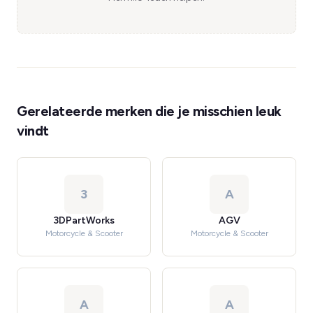
Gerelateerde merken die je misschien leuk
vindt
3
A
3DPartWorks
AGV
Motorcycle & Scooter
Motorcycle & Scooter
A
A