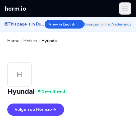
herm
.
io
🌐
This page is in Dutch.
View in English →
Doorgaan in het Nederlands
Home
Merken
Hyundai
H
Hyundai
Geverifieerd
Volgen op Herm.io