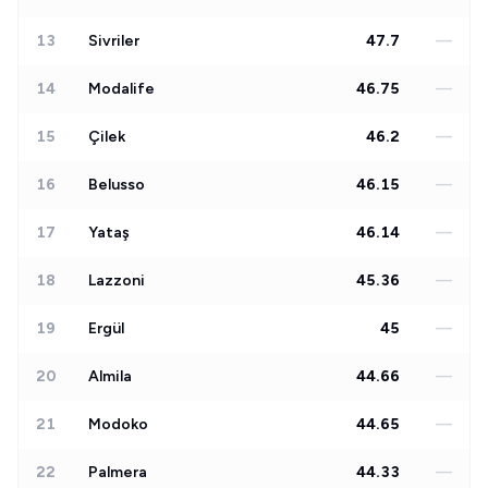
13
Sivriler
47.7
—
14
Modalife
46.75
—
15
Çilek
46.2
—
16
Belusso
46.15
—
17
Yataş
46.14
—
18
Lazzoni
45.36
—
19
Ergül
45
—
20
Almila
44.66
—
21
Modoko
44.65
—
22
Palmera
44.33
—