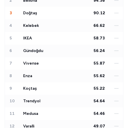
2
Bellona
94.36
—
3
Doğtaş
90.12
—
4
Kelebek
66.62
—
5
IKEA
58.73
—
6
Gündoğdu
56.24
—
7
Vivense
55.87
—
8
Enza
55.62
—
9
Koçtaş
55.22
—
10
Trendyol
54.64
—
11
Medusa
54.46
—
12
Varalli
49.07
—