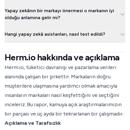
%98,4’ü internet aramasına dayanıyor.
Nadiren. Köken kısıtı olmayan sorularda yanıtların %88,4’ü bir
Yapay zekânın bir markayı önermesi o markanın iyi
Türk markasını, %34,8’i bir yabancı markayı anıyor. Yabancı
olduğu anlamına gelir mi?
markalardan yalnızca IKEA ve Roche Bobois barajı geçebiliyor.
Hayır. Yüksek bir görünürlük puanı, bu sistemlerin o marka
Hangi yapay zekâ asistanları, nasıl test edildi?
hakkında çok fazla bilgiye sahip olduğunu ve markayı kolayca öne
çıkardığını gösterir. Kaliteyi, dayanıklılığı, fiyatı ya da güvenilirliği
Claude Haiku 4.5, GPT-4o-mini, Gemini 2.5 Flash-Lite, Perplexity
ölçmez. Görünürlük, bir markanın ne kadar kolay bulunduğuyla
Sonar ve Grok 4.3’e aynı 30 Türkçe soru beşer kez soruldu.
ilgilidir; ne kadar iyi olduğuyla değil.
Herm.io hakkında ve açıklama
Çalışma 27 Haziran 2026 tarihinde yapıldı; toplanan 750
yanıttan 746’sı kullanılabilir oldu.
Herm.io, tüketici davranışı ve pazarlama verileri
alanında çalışan bir şirkettir. Markaların doğru
müşterilere ulaşmasına yardımcı olmak amacıyla
insanların markaları nasıl keşfettiğini ve seçtiğini
inceleriz. Bu rapor, kamuya açık araştırmalarımızın
bir parçası ve üç ayda bir tekrarlanan bir çalışmadır.
Açıklama ve Tarafsızlık