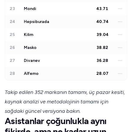
23
Mondi
43.71
—
24
Hepsiburada
40.74
—
25
Kilim
39.04
—
26
Masko
38.82
—
27
Divanev
36.28
—
28
Alfemo
28.07
—
Takip edilen 352 markanın tamamı, üç pazar kesiti,
kaynak analizi ve metodolojinin tamamı için
sağdaki güncel versiyona bakın.
Asistanlar çoğunlukla aynı
fikirde, ama ne kadar uzun