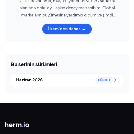
Dijital pazarlama, müşteri yönetimi ve B2C sadakat
alanında dokuz yılı aşkın deneyime sahibim. Global
markaların büyümesine yardımcı oldum ve şimdi
Herm.io'nun kurucu ortağı olarak tüketiciler için daha
İlkem'den dahası
→
akıllı, daha güvenli alışveriş deneyimleri üzerine
çalışıyorum.
Bu serinin sürümleri
Haziran 2026
GÜNCEL
herm
.
io