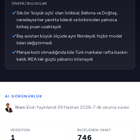
ÖNEMLI BULGULAR
Sıkı bir 'büyük üçlü' olan İstikbal, Bellona ve Doğtaş,
neredeyse her yanıtta liderdi ve birbirinden yalnızca
birkaç puan uzaktaydı.
Beş asistan büyük ölçüde aynı fikirdeydi; hiçbir model
lideri değiştirmedi.
Menşei kısıtı olmadığında bile Türk markalar rafta baskın
kaldı; IKEA tek güçlü yabancı istisnaydı.
AI GÖRÜNÜRLÜK
İlkem Erul
•
Yayınlandı
29 Haziran 2026
•
7 dk okuma süresi
VERSIYON
İNCELENEN YANIT
1
746