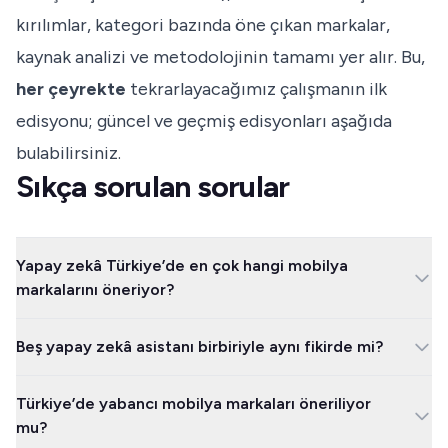
kırılımlar, kategori bazında öne çıkan markalar,
kaynak analizi ve metodolojinin tamamı yer alır. Bu,
her çeyrekte
tekrarlayacağımız çalışmanın ilk
edisyonu; güncel ve geçmiş edisyonları aşağıda
bulabilirsiniz.
Sıkça sorulan sorular
Yapay zekâ Türkiye’de en çok hangi mobilya
markalarını öneriyor?
İstikbal, Genel pazarda 96,78 puanla lider; ancak bu üçlü bir yarış:
Beş yapay zekâ asistanı birbiriyle aynı fikirde mi?
Bellona (94,36) aslında en sık anılan marka (%50,5) ve Doğtaş
(90,12) üçüncü. Üçü de birbirine 6,7 puan mesafede ve dördüncü
Alışılmadık biçimde evet. Beş model de büyük üçlü konusunda
sıradaki Kelebek (66,62) ile aralarında 23,5 puanlık bir uçurum var.
Türkiye’de yabancı mobilya markaları öneriliyor
genel olarak hemfikir ve hiçbiri lideri değiştirmiyor; bu, serideki
mu?
diğer kategorilere göre daha ender görülen bir örüntü. Yanıtların