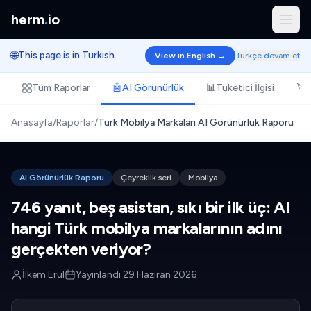
herm
.
io
🌐
This page is in Turkish.
View in English →
Türkçe devam et
Tüm Raporlar
🤖
AI Görünürlük
📊
Tüketici İlgisi
🏷️
Anasayfa
/
Raporlar
/
Türk Mobilya Markaları AI Görünürlük Raporu
AI Görünürlük Raporu
Çeyreklik seri
Mobilya
746 yanıt, beş asistan, sıkı bir ilk üç: AI
hangi Türk mobilya markalarının adını
gerçekten veriyor?
İlkem Erul
Yayınlandı
29 Haziran 2026