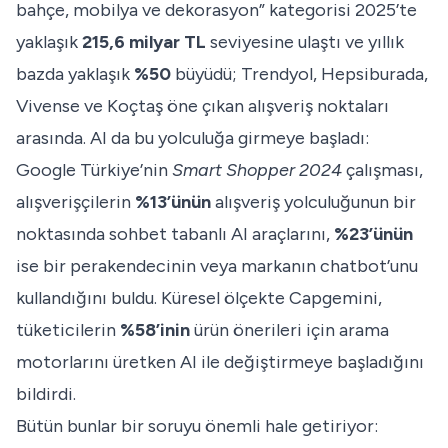
bahçe, mobilya ve dekorasyon” kategorisi 2025’te
yaklaşık
215,6 milyar TL
seviyesine ulaştı ve yıllık
bazda yaklaşık
%50
büyüdü; Trendyol, Hepsiburada,
Vivense ve Koçtaş öne çıkan alışveriş noktaları
arasında. AI da bu yolculuğa girmeye başladı:
Google Türkiye’nin
Smart Shopper 2024
çalışması,
alışverişçilerin
%13’ünün
alışveriş yolculuğunun bir
noktasında sohbet tabanlı AI araçlarını,
%23’ünün
ise bir perakendecinin veya markanın chatbot’unu
kullandığını buldu. Küresel ölçekte Capgemini,
tüketicilerin
%58’inin
ürün önerileri için arama
motorlarını üretken AI ile değiştirmeye başladığını
bildirdi.
Bütün bunlar bir soruyu önemli hale getiriyor: