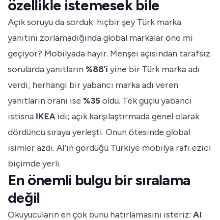
özellikle istemesek bile
Açık soruyu da sorduk: hiçbir şey Türk marka
yanıtını zorlamadığında global markalar öne mi
geçiyor? Mobilyada hayır. Menşei açısından tarafsız
sorularda yanıtların
%88’i
yine bir Türk marka adı
verdi; herhangi bir yabancı marka adı veren
yanıtların oranı ise
%35
oldu. Tek güçlü yabancı
istisna
IKEA
idi; açık karşılaştırmada genel olarak
dördüncü sıraya yerleşti. Onun ötesinde global
isimler azdı. AI’ın gördüğü Türkiye mobilya rafı ezici
biçimde yerli.
En önemli bulgu bir sıralama
değil
Okuyucuların en çok bunu hatırlamasını isteriz:
AI