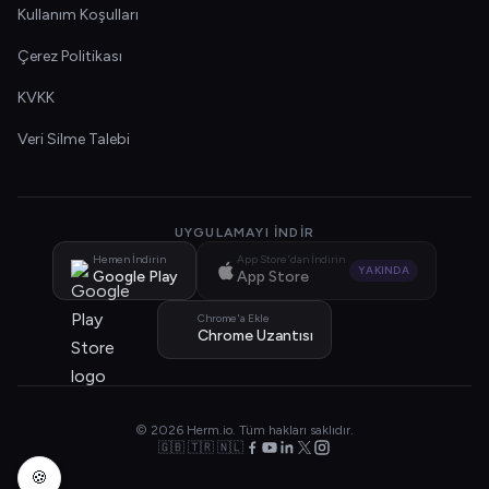
Kullanım Koşulları
Çerez Politikası
KVKK
Veri Silme Talebi
UYGULAMAYI İNDIR
Hemen İndirin
App Store'dan İndirin
YAKINDA
Google Play
App Store
Chrome'a Ekle
Chrome Uzantısı
© 2026 Herm.io. Tüm hakları saklıdır.
🇬🇧 🇹🇷 🇳🇱
🍪