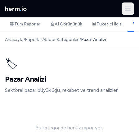
herm
.
io
Tüm Raporlar
🤖
AI Görünürlük
📊
Tüketici İlgisi
🏷️
Anasayfa
/
Raporlar
/
Rapor Kategorileri
/
Pazar Analizi
🏷️
Pazar Analizi
Sektörel pazar büyüklüğü, rekabet ve trend analizleri.
Bu kategoride henüz rapor yok.