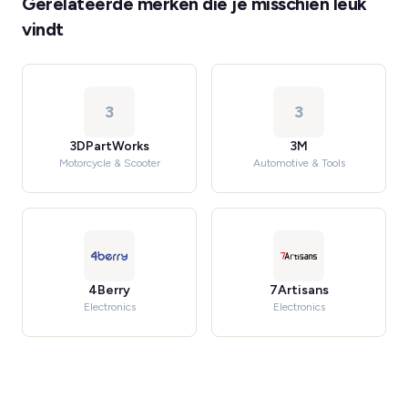
Gerelateerde merken die je misschien leuk
vindt
3
3
3DPartWorks
3M
Motorcycle & Scooter
Automotive & Tools
4Berry
7Artisans
Electronics
Electronics