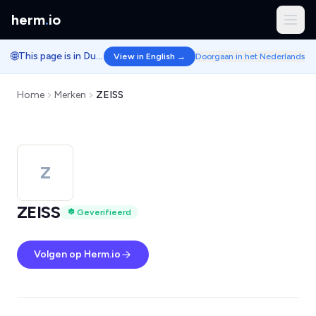
herm
.
io
🌐
This page is in Dutch.
View in English →
Doorgaan in het Nederlands
Home
Merken
ZEISS
Z
ZEISS
Geverifieerd
Volgen op Herm.io